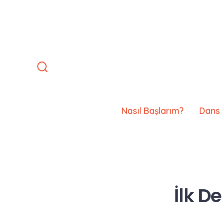
İçeriğe
atla
Arama
Çubuğunu
Göster/Gizle
Nasıl Başlarım?
Dans 
İlk D