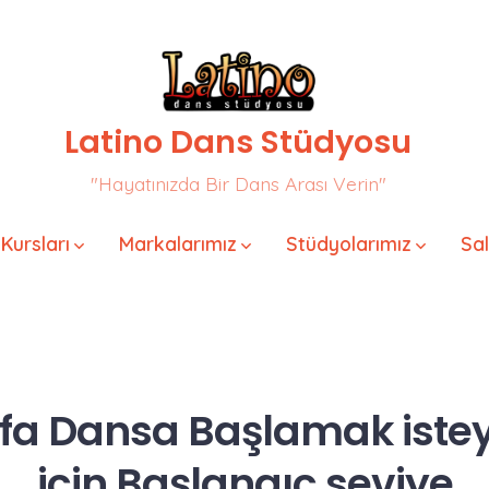
Latino Dans Stüdyosu
"Hayatınızda Bir Dans Arası Verin"
Kursları
Markalarımız
Stüdyolarımız
Sa
efa Dansa Başlamak iste
için Başlangıç seviye