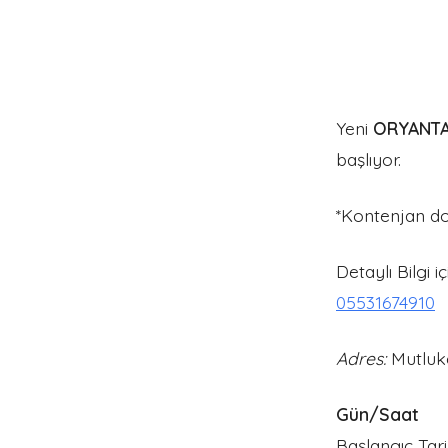
Yeni
ORYANT
başlıyor.
*Kontenjan dol
Detaylı Bilgi i
05531674910
Adres:
Mutluke
Gün/Saat
Başlangıç Tari