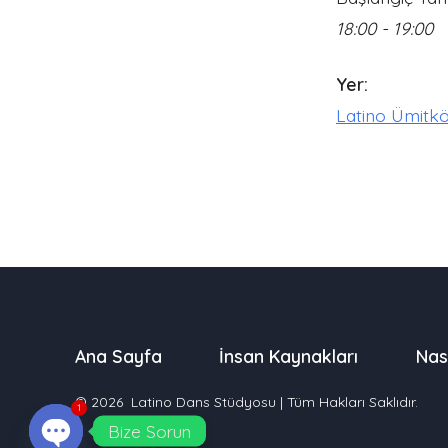
18:00 - 19:00
Yer:
Latino Ümitk
Ana Sayfa
İnsan Kaynakları
Nas
© 2026
Latino Dans Stüdyosu | Tüm Hakları Saklıdır.
1
Bize Sorun