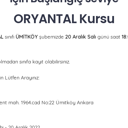
ORYANTAL Kursu
AL
sınıfı
ÜMİTKÖY
şubemizde
20 Aralık Salı
günü saat
18
madan sınıfa kayıt olabilirsiniz.
çin Lütfen Arayınız:
nt mah. 1964.cad No:22 Ümitköy Ankara
hi - 20 Aralık 2022