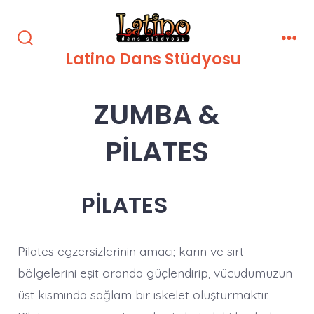
İçeriğe
atla
Arama
Men
Latino Dans Stüdyosu
Çubuğunu
Göster/Gizle
ZUMBA &
PİLATES
PİLATES
Pilates egzersizlerinin amacı; karın ve sırt
bölgelerini eşit oranda güçlendirip, vücudumuzun
üst kısmında sağlam bir iskelet oluşturmaktır.