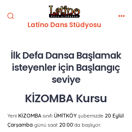
İçeriğe
atla
Arama
Men
Latino Dans Stüdyosu
Çubuğunu
Göster/Gizle
İlk Defa Dansa Başlamak
isteyenler için Başlangıç
seviye
KİZOMBA Kursu
Yeni
KİZOMBA
sınıfı
ÜMİTKÖY
şubemizde
20 Eylül
Çarşamba
günü saat
20:00
‘da başlıyor.