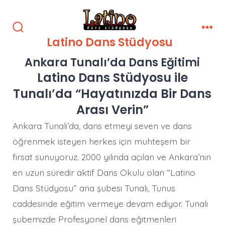
İçeriğe
atla
Arama
Men
Latino Dans Stüdyosu
Çubuğunu
Göster/Gizle
Ankara Tunalı’da Dans Eğitimi
Latino Dans Stüdyosu ile
Tunalı’da “Hayatınızda Bir Dans
Arası Verin”
Ankara Tunalı’da, dans etmeyi seven ve dans
öğrenmek isteyen herkes için muhteşem bir
fırsat sunuyoruz. 2000 yılında açılan ve Ankara’nın
en uzun süredir aktif Dans Okulu olan “Latino
Dans Stüdyosu” ana şubesi Tunalı, Tunus
caddesinde eğitim vermeye devam ediyor. Tunalı
şubemizde Profesyonel dans eğitmenleri