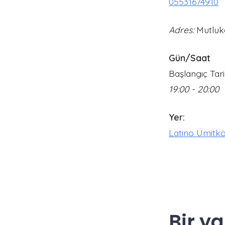
05531674910
Adres:
Mutluke
Gün/Saat
Başlangıç Tar
19:00 - 20:00
Yer:
Latino Ümitk
Bir ya