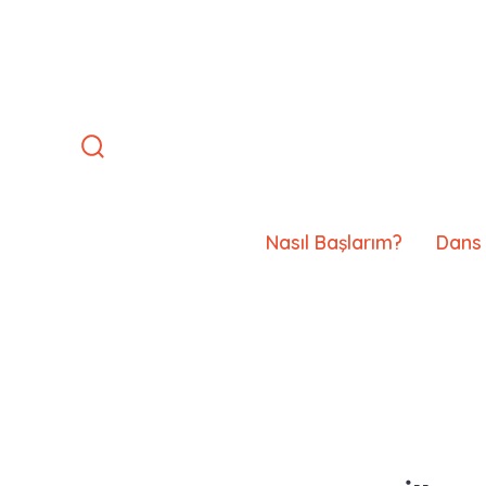
İçeriğe
atla
Arama
Çubuğunu
Göster/Gizle
Nasıl Başlarım?
Dans 