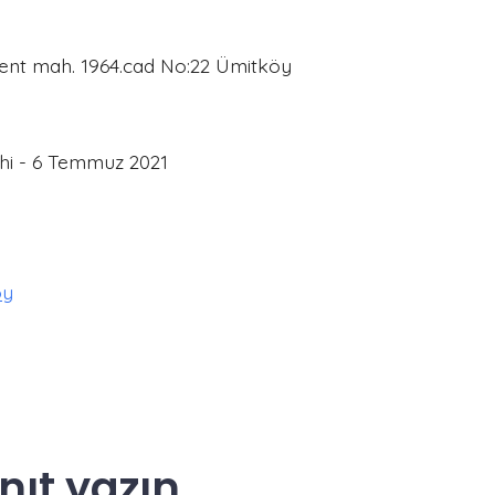
nt mah. 1964.cad No:22 Ümitköy
ihi - 6 Temmuz 2021
öy
nıt yazın