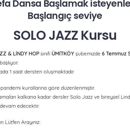
Defa Dansa Başlamak isteyenler
Başlangıç seviye
SOLO JAZZ Kursu
ZZ & LİNDY HOP
sınıfı
ÜMİTKÖY
şubemizde
6 Temmuz S
başlıyor.
da 1 saat dersten oluşmaktadır.
 pandemi kurallarına göre düzenlenmiştir.
tlamaları kalkana kadar dersler Solo Jazz ve bireysel Li
e devam edecektir.
çin Lütfen Arayınız: