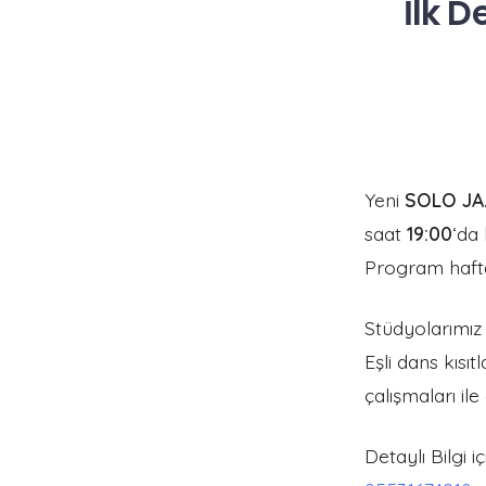
İlk 
Yeni
SOLO JA
saat
19:00
‘da 
Program hafta
Stüdyolarımız
Eşli dans kısı
çalışmaları il
Detaylı Bilgi i