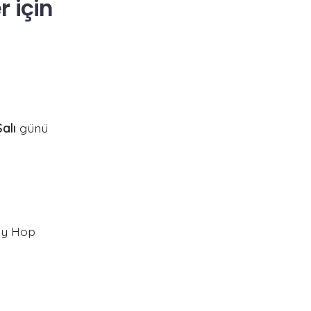
 için
alı
günü
ndy Hop