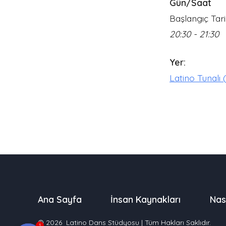
Gün/Saat
Başlangıç Tari
20:30 - 21:30
Yer:
Latino Tunalı 
Ana Sayfa
İnsan Kaynakları
Nas
© 2026
Latino Dans Stüdyosu | Tüm Hakları Saklıdır.
1