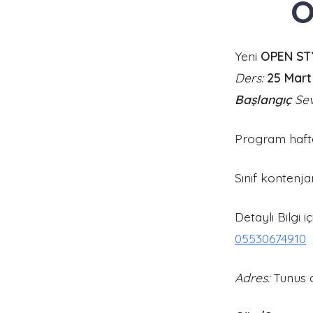
O
Yeni
OPEN ST
Ders:
25 Mart
Başlangıç
Sev
Program hafta
Sınıf kontenja
Detaylı Bilgi i
05530674910
Adres:
Tunus 