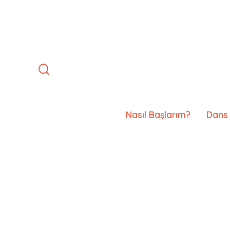
İçeriğe
atla
Arama
Çubuğunu
Göster/Gizle
Nasıl Başlarım?
Dans 