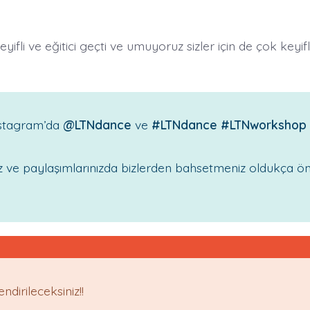
ifli ve eğitici geçti ve umuyoruz sizler için de çok keyif
Instagram’da
@LTNdance
ve
#LTNdance
#LTNworkshop
ız ve paylaşımlarınızda bizlerden bahsetmeniz oldukça ön
dirileceksiniz!!