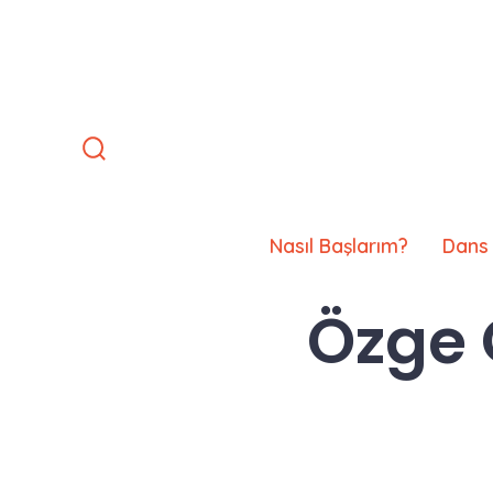
İçeriğe
atla
Arama
Çubuğunu
Göster/Gizle
Nasıl Başlarım?
Dans 
Özge 