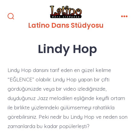
İçeriğe
atla
Arama
Men
Latino Dans Stüdyosu
Çubuğunu
Göster/Gizle
Lindy Hop
Lindy Hop dansını tarif eden en güzel kelime
“EĞLENCE” olabilir. Lindy Hop yapan bir çifti
gördüğünüzde veya bir video izlediğinizde,
duyduğunuz Jazz melodileri eşliğinde keyifli ortam
ile birlikte yüzlerindeki gülümsemeyi rahatlıkla
görebilirsiniz. Peki nedir bu Lindy Hop ve neden son
zamanlarda bu kadar popülerleşti?