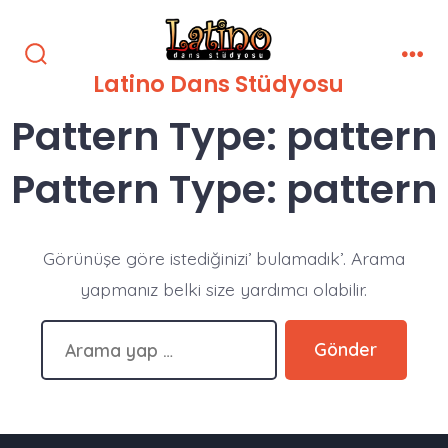
İçeriğe
atla
Arama
Men
Latino Dans Stüdyosu
Çubuğunu
Göster/Gizle
Pattern Type:
pattern
Pattern Type:
pattern
Görünüşe göre istediğinizi’ bulamadık’. Arama
yapmanız belki size yardımcı olabilir.
Arama
Gönder
yapın: