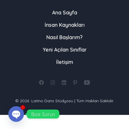
Ana Sayfa
İnsan Kaynakları
Nasıl Başlarım?
Yeni Açılan Sınıflar
İletişim
Open
Open
Open
Open
Open
Facebook
Instagram
LinkedIn
Pinterest
YouTube
© 2026
Latino Dans Stüdyosu | Tüm Hakları Saklıdır.
in
in
in
in
in
1
a
a
a
a
a
Bize Sorun
new
new
new
new
new
O
p